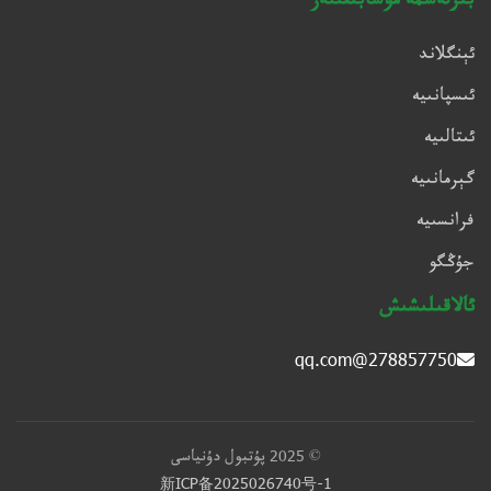
بىرلەشمە مۇسابىقىلەر
ئېنگلاند
ئىسپانىيە
ئىتالىيە
گېرمانىيە
فرانسىيە
جۇڭگو
ئالاقىلىشىش
278857750@qq.com
© 2025 پۇتبول دۇنياسى
新ICP备2025026740号-1