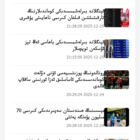
ئېنگلاند بىرلەشمىسىدىكى كوماندىلارنىڭ
تارقىتىشتىن قىلغان كىرىمى ناھايىتى يۇقىرى
2025-12-25 21:28:29
ئېنگلاند بىرلەشمىسىدىكى باھاسى ئەڭ تېز
ئۆسكەن توپچىلار
2025-12-25 21:15:50
رونالدونىڭ پوزىتسىيەسى ئۇنى دۆلەت
كوماندىسىدىكى ئاساسلىق ئەزا ئورنىنى ساقلاپ
قالدى
2025-12-24 20:29:24
مېسسىنىڭ ھىندىستان سەپىرىدىكى كىرىمى 70
مىليون يۈەنگە يەتتى
2025-12-24 20:28:10