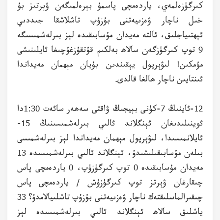
كىرگۈزەلمەي، ياردەمچى پاسمۇ بېرەلمىگەن ۋېرتىز بۇ
خىل ناچار ۋەزىيەتنى بۇزۇپ تاشلاشقا جىددىي
ئېھتىياجلىق، ئالتە مەيدان مۇسابىقىدە لېز بىرلەشمىسىگە
9 توپ كىرگۈزگەن سالاھ بەلكىم قۇتقۇزغۇچىغا ئايلىنىشى
مۇمكىن! لىۋېرپول يېقىندىن بۇيان مېھمان مەيداندا
ئىنتايىن ناچار ھالغا قالدى.
12-ئاينىڭ 7-كۈنى بېيجىڭ ۋاقتى سەھەر سائەت 1:30دا
ئوينىلىدىغان ئېنگلاند ئالىي بىرلەشمىسىنىڭ 15-
ئايلانمىسىدا، لىۋېرپول مېھمان مەيداندا لېز بىرلەشمىسى
بىلەن مۇسابىقىلىشىدۇ، ئېنگلاند ئالىي بىرلەشمىسىدە 13
مەيدان مۇسابىقىدە 0 توپ كىرگۈزۈپ، 0 ياردەمچى پاس
چىقارغان ۋېرتز توپ كىرگۈزۈش / ياردەمچى پاس
چىقىرالماسلىقتەك ناچار ۋەزىيەتنى بۇزۇپ تاشلىيالامدۇ؟ 33
ياشلىق سالاھ ئېنگلاند ئالىي بىرلەشمىسىدە لېز