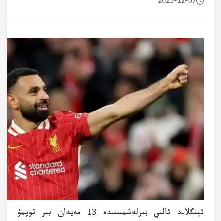
2025-12-07
ئېنگلاند ئالىي بىرلەشمىسىدە 13 مەيدان بىر توپمۇ