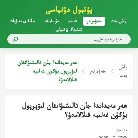
پۇتبول دۇنياسى
باش بەت
خەۋەرلەر
فىلىم
مۇسابىقە
سانلىق مەلۇمات
شىنجاڭ پۇتبولى
ھەر مەيداندا جان تالىشىۋاتقان
باش
خەۋەرلەر
لىۋېرپول بۈگۈن غەلىبە
بەت
قىلالامدۇ؟
ھەر مەيداندا جان تالىشىۋاتقان لىۋېرپول
بۈگۈن غەلىبە قىلالامدۇ؟
مەنبە: