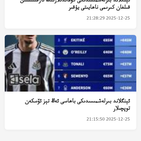
ئېنگلاند بىرلەشمىسىدىكى كوماندىلارنىڭ تارقىتىشتىن
قىلغان كىرىمى ناھايىتى يۇقىر
2025-12-25 21:28:29
ئېنگلاند بىرلەشمىسىدىكى باھاسى ئەڭ تېز ئۆسكەن
توپچىلار
2025-12-25 21:15:50