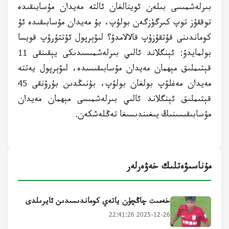
بىرلەشمىسى بىلەن ئوينالغان ئالتە مەيدان مۇسابىقىدە
توققۇز توپ كىرگۈزگەن بولۇپ، بۇ مەيدان مۇسابىقىدە ئۇ
كوماندىنى قۇتقۇزۇپ قالالامدۇ؟ لىۋېرپول ئۇتتۇرۇپ قويسا
بولمايدۇ: ئېنگلاند ئالىي بىرلەشمىسىدىكى يېقىنقى 11
قېتىملىق مېھمان مەيدان مۇسابىقىسىدە، لىۋېرپول يەتتە
مەيدان مەغلۇپ بولغان بولۇپ، بۇنىڭدىن بۇرۇنقى 45
قېتىملىق ئېنگلاند ئالىي بىرلەشمىسى مېھمان مەيدان
مۇسابىقىسىنىڭ يىغىندىسىغا تەڭلەشكەن.
مۇناسىۋەتلىك خەۋەرلەر
خەمىت چاڭچۈن ياتەي كوماندىسىدىن ئايرىلدى
2025-12-26 22:41:26