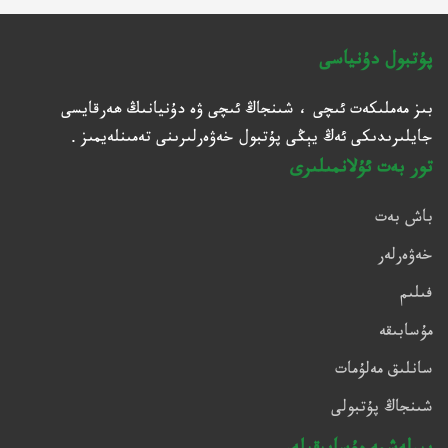
پۇتبول دۇنياسى
بىز مەملىكەت ئىچى ، شىنجاڭ ئىچى ۋە دۇنيانىڭ ھەرقايسى
جايلىرىدىكى ئەڭ يېڭى پۇتبول خەۋەرلىرىنى تەمىنلەيمىز .
تور بەت ئۇلانمىلىرى
باش بەت
خەۋەرلەر
فىلىم
مۇسابىقە
سانلىق مەلۇمات
شىنجاڭ پۇتبولى