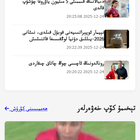
دىبالانىڭ قىممىتى 5 مىليون ياۋروغا چۈشۈپ
قالدى
2025-12-24 20:25:08
نېيمار ئوپېراتسىيەنى قوبۇل قىلدى، نىشانى
2026-يىللىق دۇنيا لوڭقىسىغا قاتنىشىش
2025-12-24 20:22:39
رونالدونىڭ ئاچىسى چوڭ چاتاق چىقاردى
2025-12-24 20:20:22
تېخىمۇ كۆپ خەۋەرلەر
ھەممىسىنى كۆرۈش